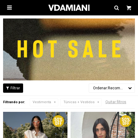

Recomendados
Quitar filtros
Filtrando por:
Vestimenta
Túnicas + Vestidos