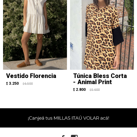
Vestido Florencia
Túnica Bless Corta
- Animal Print
3.250
$
6.500
$
2.800
$
5.600
$