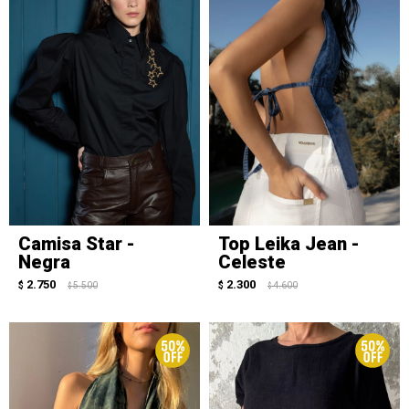
Camisa Star -
Top Leika Jean -
Negra
Celeste
2.750
2.300
$
5.500
$
4.600
$
$