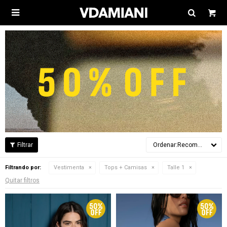

Recomendados
Filtrando por:
Vestimenta
Tops + Camisas
Talle 1
Quitar filtros