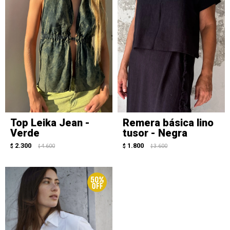
Top Leika Jean -
Remera básica lino
Verde
tusor - Negra
2.300
1.800
$
4.600
$
3.600
$
$