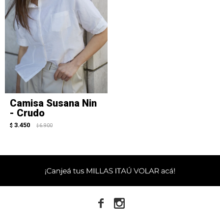
Camisa Susana Nin
- Crudo
3.450
$
6.900
$

