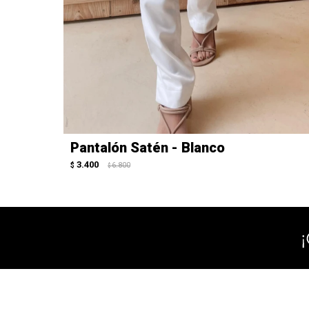
Pantalón Satén - Blanco
3.400
$
6.800
$