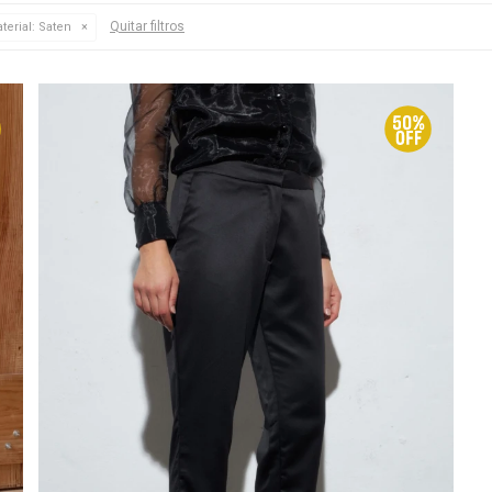
Quitar filtros
terial:
Saten