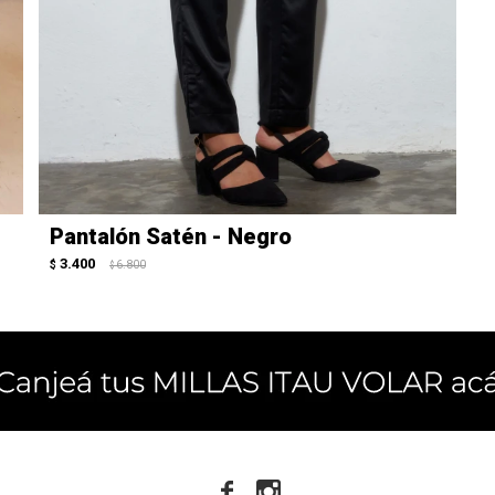
Pantalón Satén - Negro
3.400
$
6.800
$

