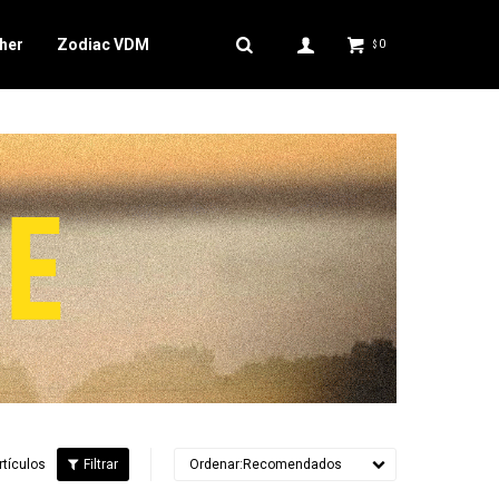
her
Zodiac VDM
0
$
rtículos
Recomendados