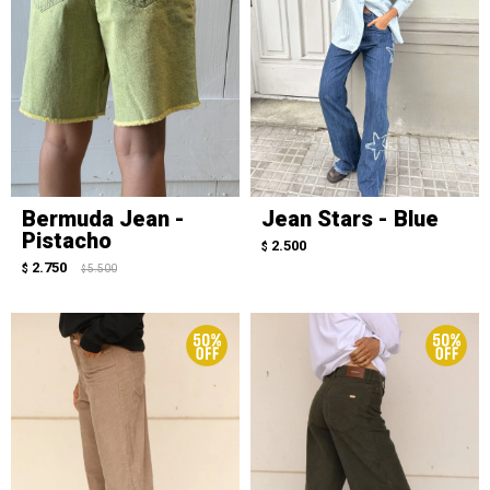
Bermuda Jean -
Jean Stars - Blue
Pistacho
2.500
$
2.750
$
5.500
$