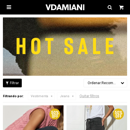

Recomendados
Quitar filtros
Filtrando por:
Vestimenta
Jeans