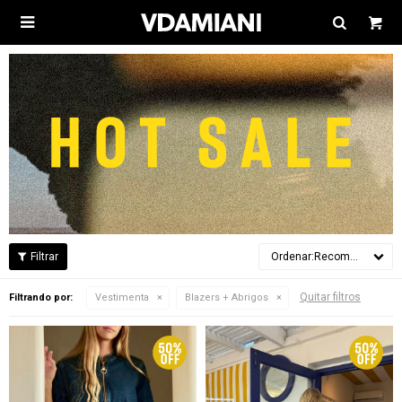

Recomendados
Quitar filtros
Filtrando por:
Vestimenta
Blazers + Abrigos