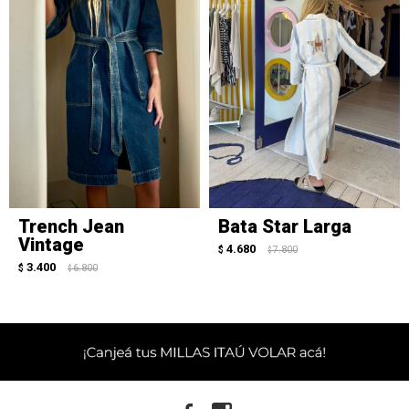
Trench Jean
Bata Star Larga
Vintage
4.680
$
7.800
$
3.400
$
6.800
$