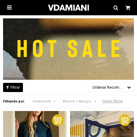

Recomendados
Quitar filtros
Filtrando por:
Vestimenta
Blazers + Abrigos