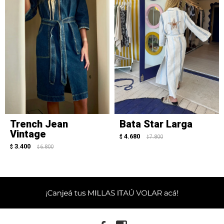
Trench Jean
Bata Star Larga
Vintage
4.680
$
7.800
$
3.400
$
6.800
$