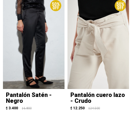
Pantalón Satén -
Pantalón cuero lazo
Negro
- Crudo
3.400
12.250
$
6.800
$
24.500
$
$