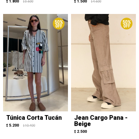
1.800
1.500
$
3.600
$
4.600
$
$
Túnica Corta Tucán
Jean Cargo Pana -
Beige
5.200
$
10.400
$
2.500
$