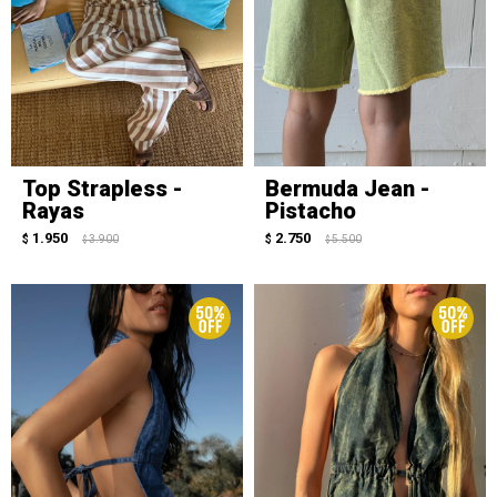
Top Strapless -
Bermuda Jean -
Rayas
Pistacho
1.950
2.750
$
3.900
$
5.500
$
$