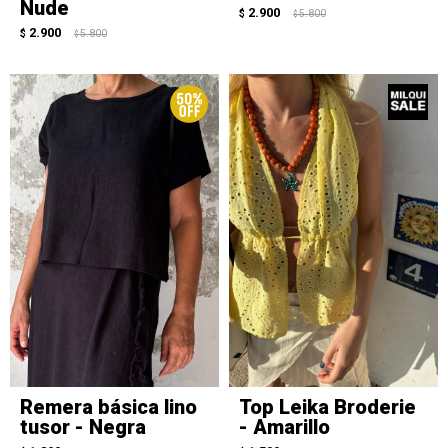
Nude
2.900
$
5.800
$
2.900
$
5.800
$
Remera básica lino
Top Leika Broderie
tusor - Negra
- Amarillo