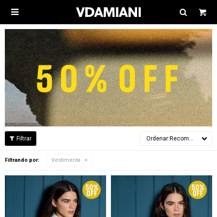

Recomendados
Filtrando por:
Vestimenta