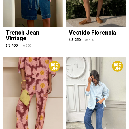
Trench Jean
Vestido Florencia
Vintage
3.250
$
6.500
$
3.400
$
6.800
$