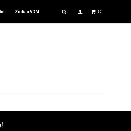
her
Zodiac VDM
0
$