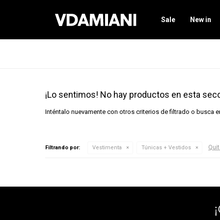
Sale
New in
¡Lo sentimos! No hay productos en esta secc
Inténtalo nuevamente con otros criterios de filtrado o busca 
Quit
Filtrando por:
Vestimenta
Túnicas + Vestidos