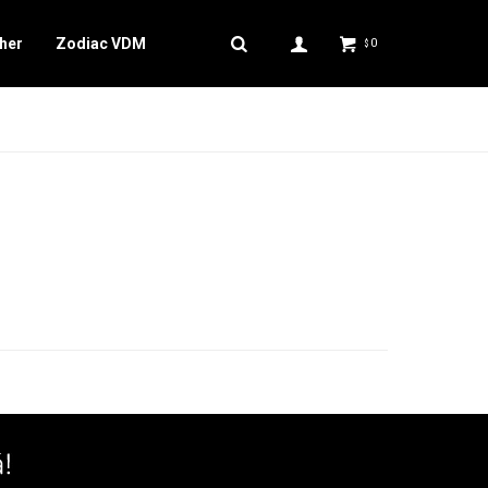
her
Zodiac VDM
0
$