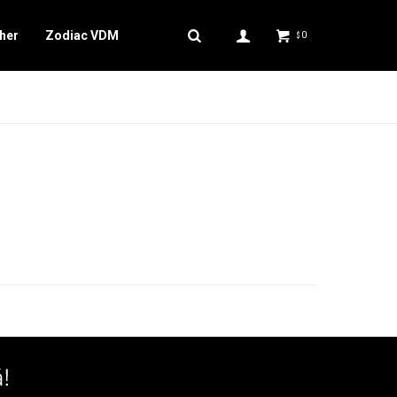
her
Zodiac VDM
0
$