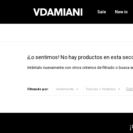
Sale
New in
¡Lo sentimos! No hay productos en esta secc
Inténtalo nuevamente con otros criterios de filtrado o busca 
Quit
Filtrando por:
Vestimenta
Túnicas + Vestidos