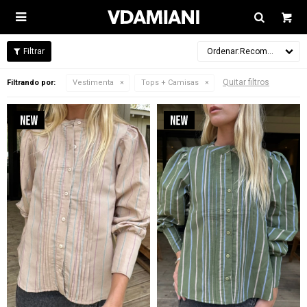

Recomendados
Quitar filtros
Filtrando por:
Vestimenta
Tops + Camisas