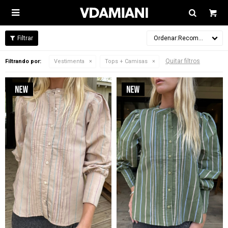

Recomendados
Quitar filtros
Filtrando por:
Vestimenta
Tops + Camisas