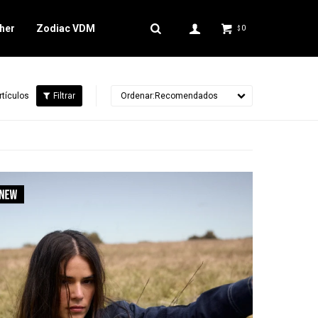
her
Zodiac VDM
0
$
rtículos
Recomendados