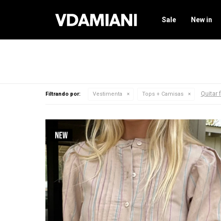
Sale
New in
Quitar f
Filtrando por:
Vestimenta
Tops + Camisas