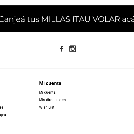


Mi cuenta
Mi cuenta
Mis direcciones
es
Wish List
mpra