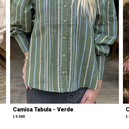
Camisa Tabula - Verde
C
5.500
$
$