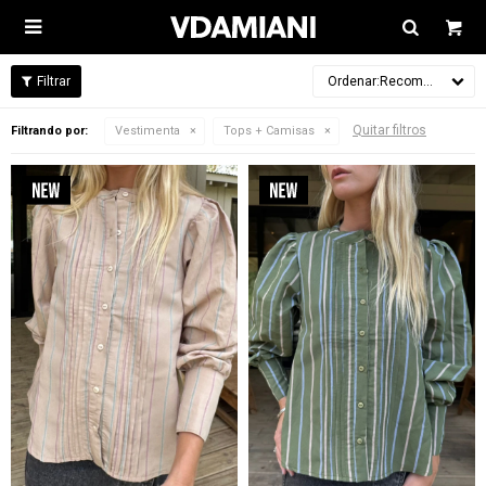

Recomendados
Quitar filtros
Filtrando por:
Vestimenta
Tops + Camisas