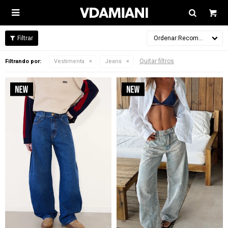

Recomendados
Quitar filtros
Filtrando por:
Vestimenta
Jeans