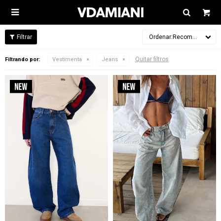

Recomendados
Quitar filtros
Filtrando por:
Vestimenta
Jeans