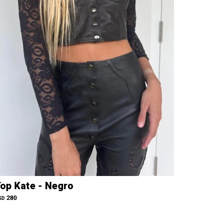
op Kate - Negro
280
SD