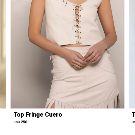
Top Fringe Cuero
T
250
USD
U