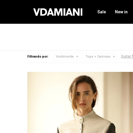
Sale
New in
Quitar f
Filtrando por:
Vestimenta
Tops + Camisas