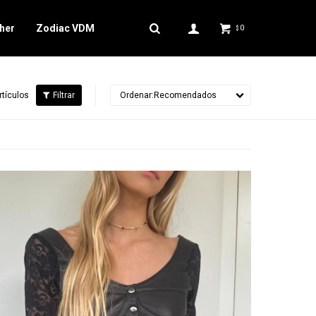
her
Zodiac VDM
0
$
rtículos
Recomendados