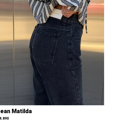
ean Matilda
4.890