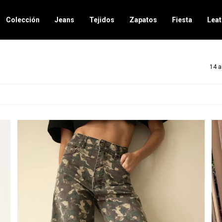
Colección
Jeans
Tejidos
Zapatos
Fiesta
Leat
14 a