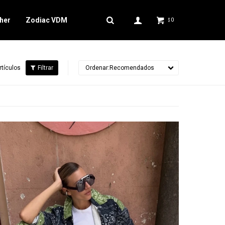
her
Zodiac VDM
0
$
rtículos
Recomendados