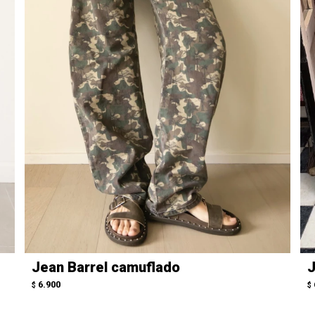
Jean Barrel camuflado
J
6.900
$
$