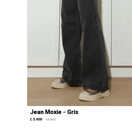
Jean Moxie - Gris
3.400
$
6.800
$