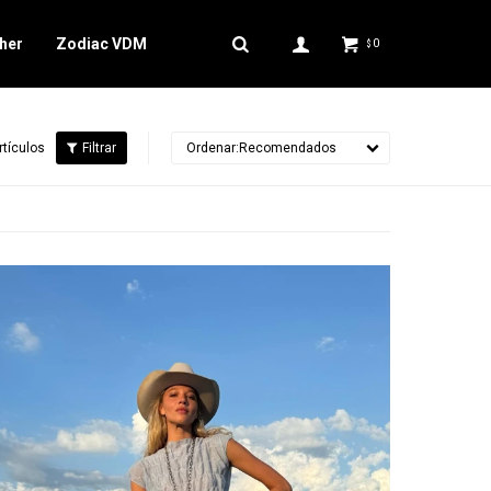
her
Zodiac VDM
0
$
rtículos
Recomendados