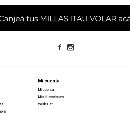


Mi cuenta
Mi cuenta
Mis direcciones
es
Wish List
mpra