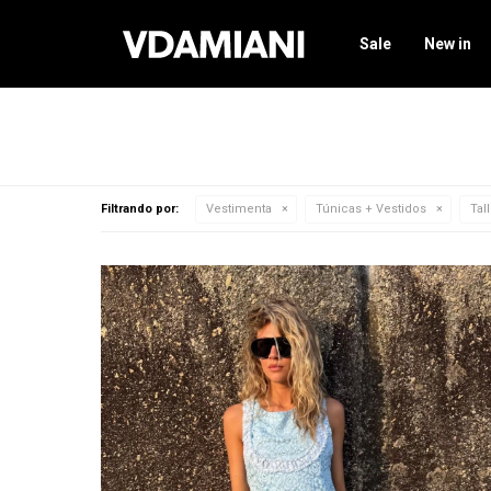
Sale
New in
Filtrando por:
Vestimenta
Túnicas + Vestidos
Tal