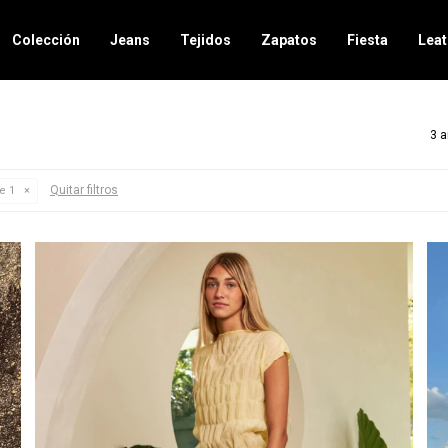
Colección
Jeans
Tejidos
Zapatos
Fiesta
Leat
3 a
Quitar filtros
le 1