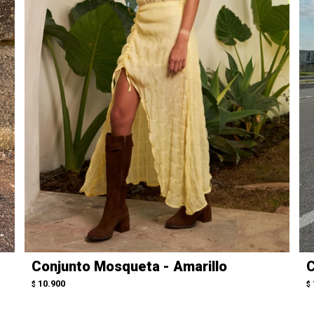
Conjunto Mosqueta - Amarillo
C
10.900
$
$