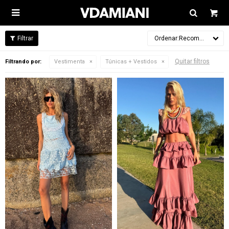

Recomendados
Quitar filtros
Filtrando por:
Vestimenta
Túnicas + Vestidos