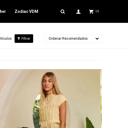
her
Zodiac VDM
0
$
rtículos
Recomendados