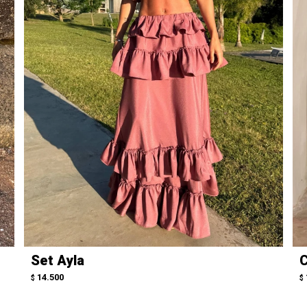
Set Ayla
C
14.500
$
$