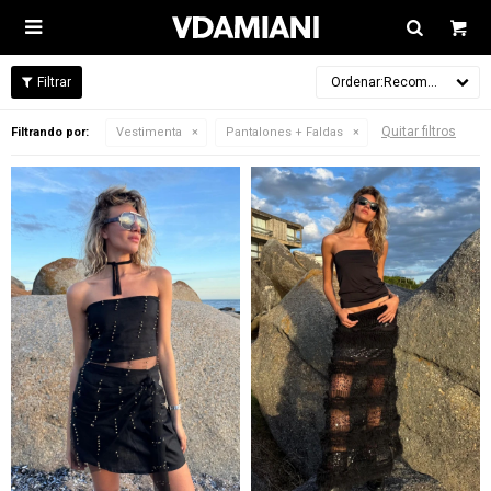

Recomendados
Quitar filtros
Filtrando por:
Vestimenta
Pantalones + Faldas