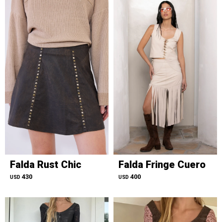
Falda Rust Chic
Falda Fringe Cuero
430
400
USD
USD