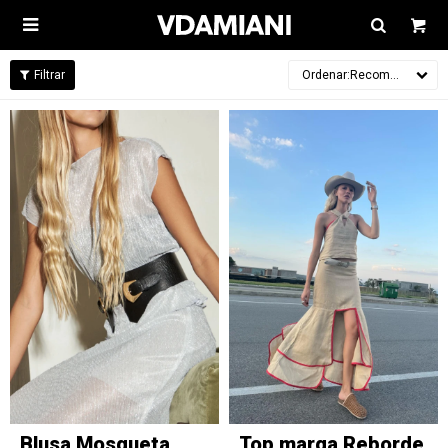

Recomendados
Blusa Mosqueta
Top marga Reborde