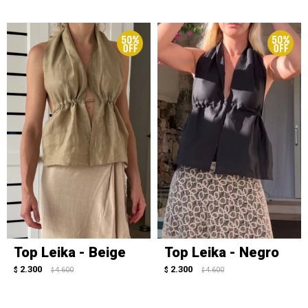
Top Leika - Beige
Top Leika - Negro
2.300
2.300
$
4.600
$
4.600
$
$