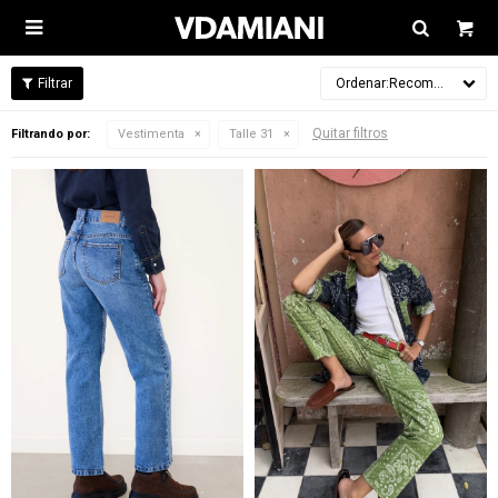

Recomendados
Quitar filtros
Filtrando por:
Vestimenta
Talle 31