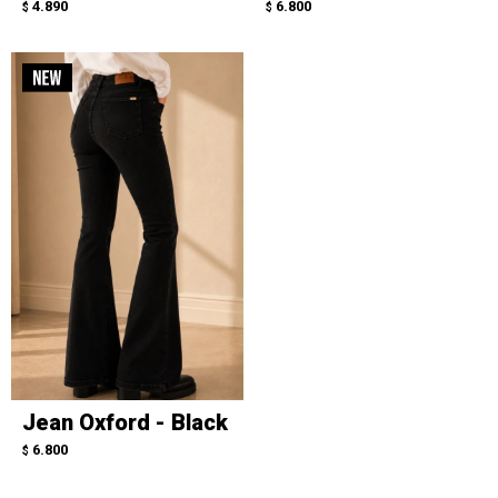
4.890
6.800
$
$
Jean Oxford - Black
6.800
$