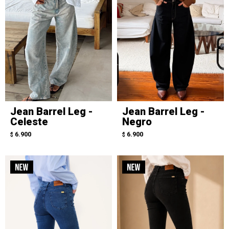
Jean Barrel Leg -
Jean Barrel Leg -
Celeste
Negro
6.900
6.900
$
$