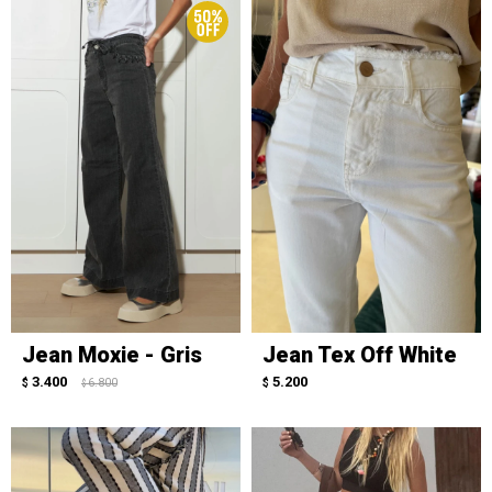
Jean Moxie - Gris
Jean Tex Off White
3.400
5.200
$
6.800
$
$