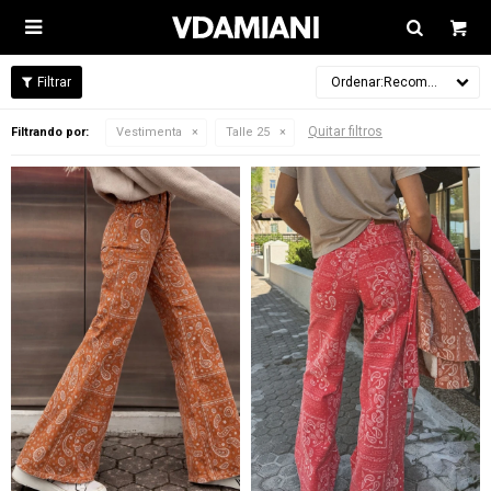

Recomendados
Quitar filtros
Filtrando por:
Vestimenta
Talle 25