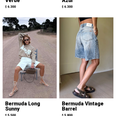
Verde
Azul
6.300
6.300
$
$
Bermuda Long
Bermuda Vintage
Sunny
Barrel
5.500
5.800
$
$