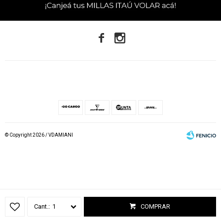


© Copyright 2026 / VDAMIANI
Fenicio
1
COMPRAR