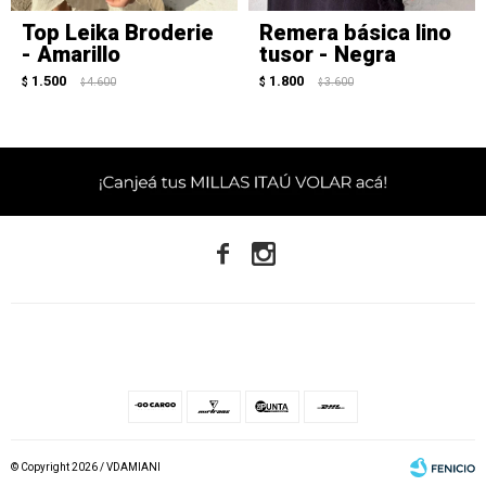
Top Leika Broderie
Remera básica lino
- Amarillo
tusor - Negra
1.500
1.800
$
4.600
$
3.600
$
$


© Copyright 2026 / VDAMIANI