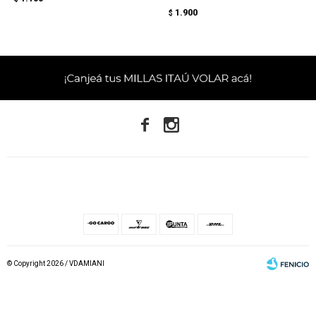
1.900
$


© Copyright 2026 / VDAMIANI