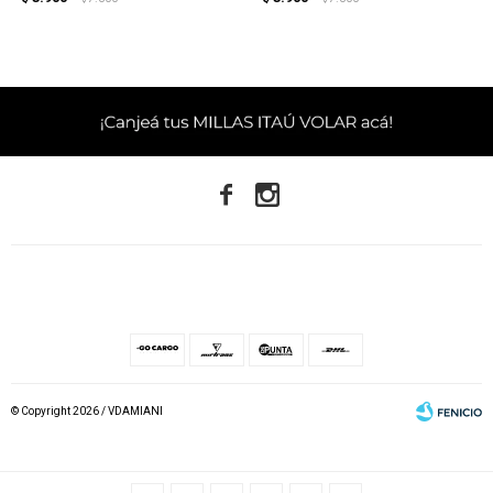


© Copyright 2026 / VDAMIANI