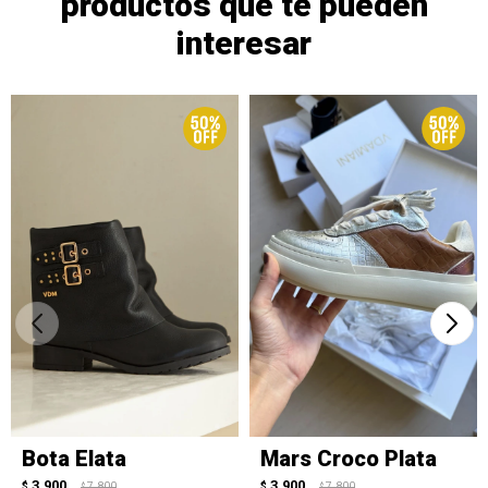
productos que te pueden
interesar
Bota Elata
Mars Croco Plata
3.900
3.900
$
7.800
$
7.800
$
$