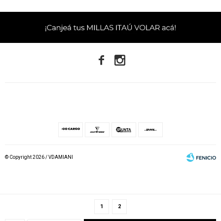


© Copyright 2026 / VDAMIANI
1
2