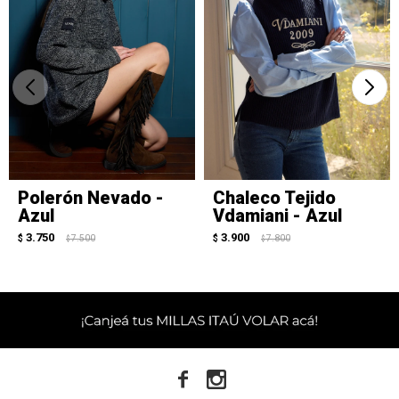
Polerón Nevado -
Chaleco Tejido
Azul
Vdamiani - Azul
3.750
3.900
$
7.500
$
7.800
$
$

