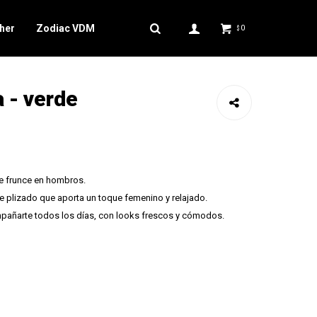
her
Zodiac VDM
0
$
 - verde
e frunce en hombros.
e plizado que aporta un toque femenino y relajado.
añarte todos los días, con looks frescos y cómodos.