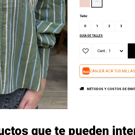
Talle:
0
1
2
3
GUÍA DE TALLES
1
CANJEÁ ACÁ TUS MILLAS
MÉTODOS Y COSTOS DE ENV
uctos que te pueden inte