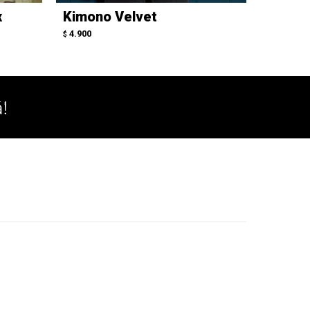
x
Kimono Velvet
Blusa
Dorad
4.900
$
5.900
$