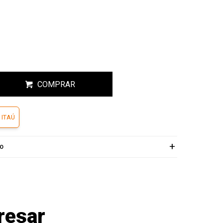
COMPRAR
 ITAÚ
ÍO
resar