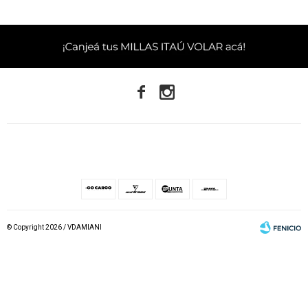


© Copyright 2026 / VDAMIANI