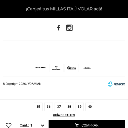


© Copyright 2026 / VDAMIANI
35
36
37
38
39
40
GUÍA DE TALLES
Fenicio
1
COMPRAR