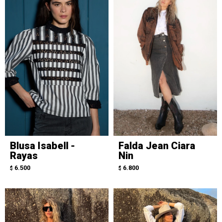
Blusa Isabell -
Falda Jean Ciara
Rayas
Nin
6.500
6.800
$
$