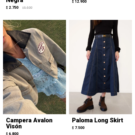
12.900
$
2.750
$
5.500
$
Campera Avalon
Paloma Long Skirt
Visón
7.500
$
6.800
$