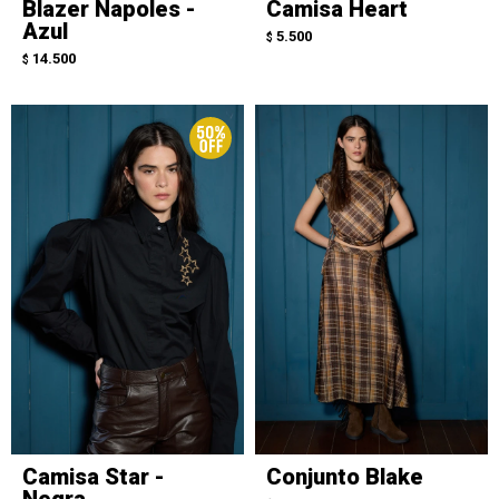
Blazer Napoles -
Camisa Heart
Azul
5.500
$
14.500
$
Camisa Star -
Conjunto Blake
Negra