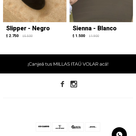
Slipper - Negro
Sienna - Blanco
2.750
1.500
$
5.500
$
1.900
$
$

