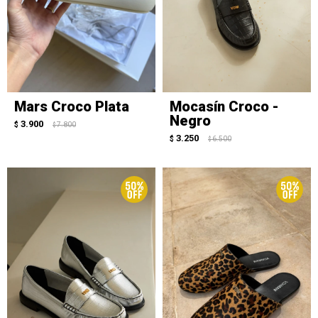
Mars Croco Plata
Mocasín Croco -
Negro
3.900
$
7.800
$
3.250
$
6.500
$