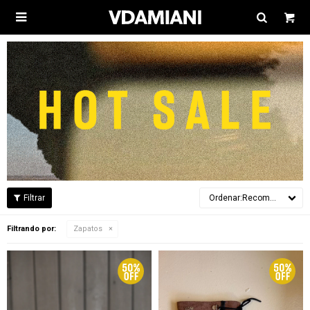

Recomendados
Filtrando por:
Zapatos