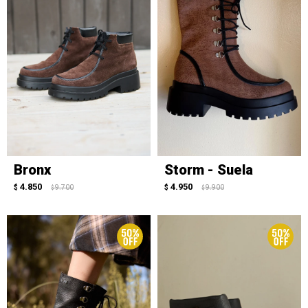
Bronx
Storm - Suela
4.850
4.950
$
9.700
$
9.900
$
$