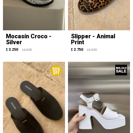
Mocasín Croco -
Slipper - Animal
Silver
Print
3.250
2.750
$
6.500
$
5.500
$
$