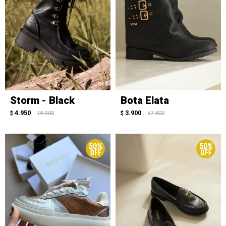
Storm - Black
Bota Elata
4.950
3.900
$
9.900
$
7.800
$
$