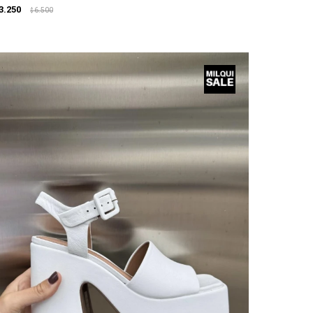
3.250
6.500
$