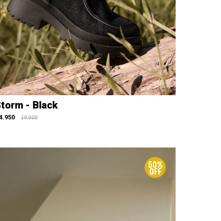
torm - Black
4.950
9.900
$