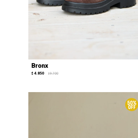
Bronx
4.850
$
9.700
$