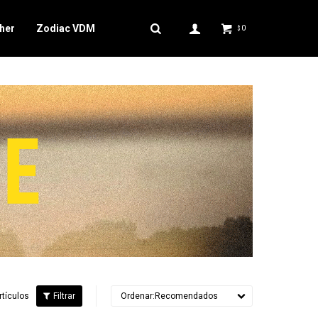
her
Zodiac VDM
0
$
rtículos
Recomendados