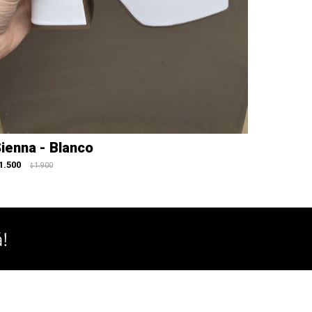
ienna - Blanco
1.500
1.900
$