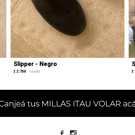
Slipper - Negro
S
2.750
$
5.500
$
$

