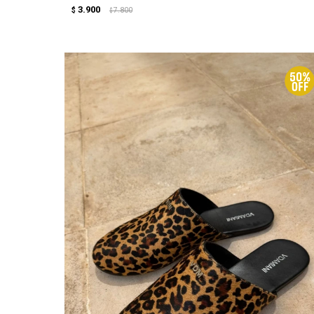
3.900
$
7.800
$