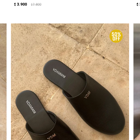
3.900
$
7.800
$
$