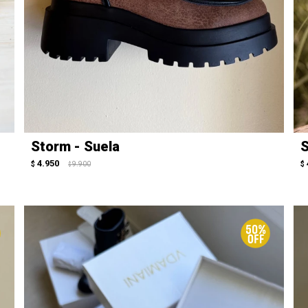
Storm - Suela
S
4.950
$
9.900
$
$