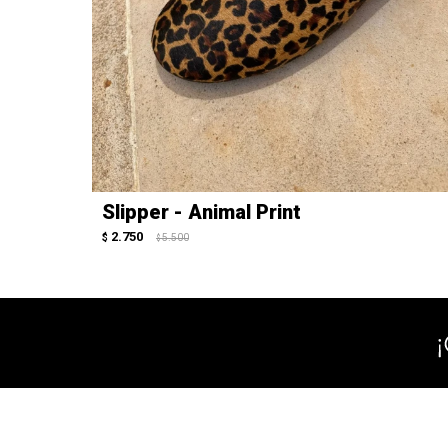
Slipper - Animal Print
2.750
$
5.500
$