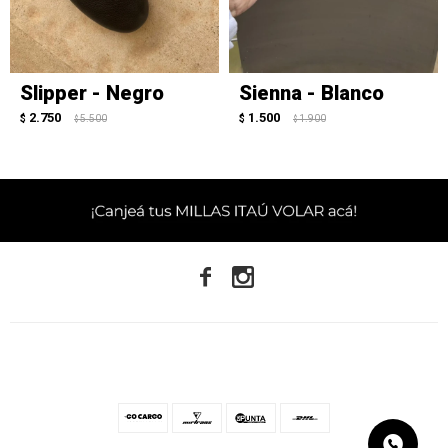
Slipper - Negro
Sienna - Blanco
2.750
1.500
$
5.500
$
1.900
$
$

