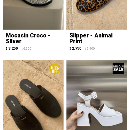
Mocasín Croco -
Slipper - Animal
Silver
Print
3.250
2.750
$
6.500
$
5.500
$
$