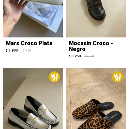
Mars Croco Plata
Mocasín Croco -
Negro
3.900
$
7.800
$
3.250
$
6.500
$