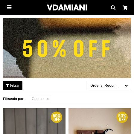

Recomendados
Filtrando por:
Zapatos