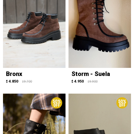
Bronx
Storm - Suela
4.850
4.950
$
9.700
$
9.900
$
$