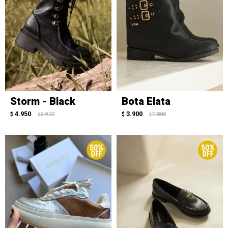
Storm - Black
Bota Elata
4.950
3.900
$
9.900
$
7.800
$
$