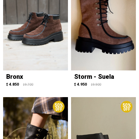
Bronx
Storm - Suela
4.850
4.950
$
9.700
$
9.900
$
$