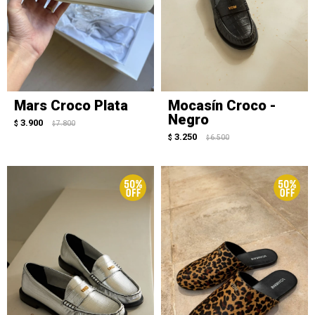
Mars Croco Plata
Mocasín Croco -
Negro
3.900
$
7.800
$
3.250
$
6.500
$