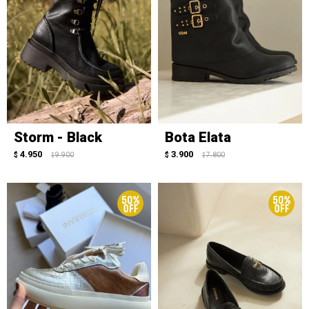
Storm - Black
Bota Elata
4.950
3.900
$
9.900
$
7.800
$
$