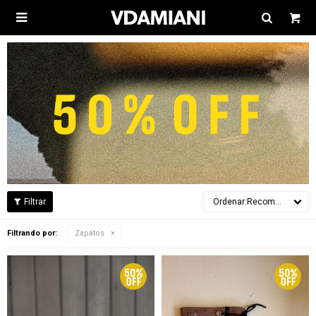

Recomendados
Filtrando por:
Zapatos