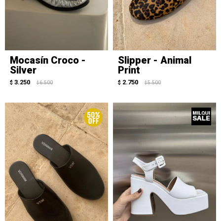
Mocasín Croco -
Slipper - Animal
Silver
Print
3.250
2.750
$
6.500
$
5.500
$
$