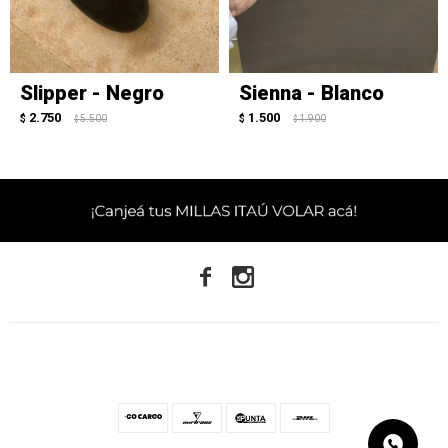
Slipper - Negro
Sienna - Blanco
2.750
1.500
$
5.500
$
1.900
$
$

