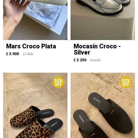
Mars Croco Plata
Mocasín Croco -
Silver
3.900
$
7.800
$
3.250
$
6.500
$