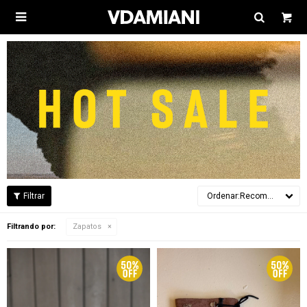

Recomendados
Filtrando por:
Zapatos