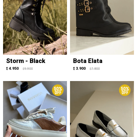
Storm - Black
Bota Elata
4.950
3.900
$
9.900
$
7.800
$
$