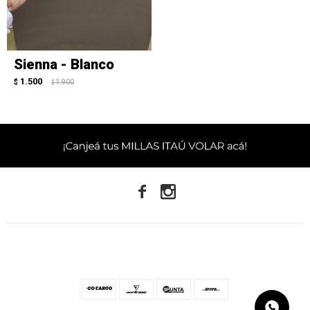
Sienna - Blanco
1.500
$
1.900
$

