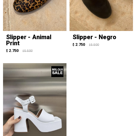
Slipper - Animal
Slipper - Negro
Print
2.750
$
5.500
$
2.750
$
5.500
$