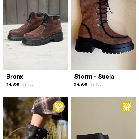
Bronx
Storm - Suela
4.850
4.950
$
9.700
$
9.900
$
$