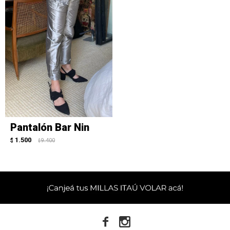
Pantalón Bar Nin
1.500
$
9.400
$

