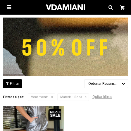

Recomendados
Quitar filtros
Filtrando por:
Vestimenta
Material:
Seda