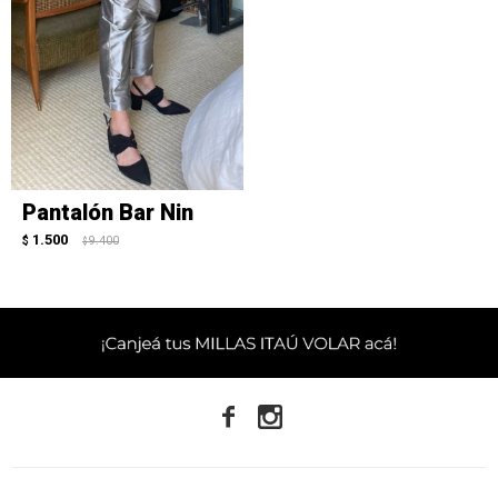
Pantalón Bar Nin
1.500
$
9.400
$

