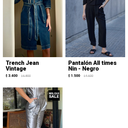
Trench Jean
Pantalón All times
Vintage
Nin - Negro
3.400
1.500
$
6.800
$
4.600
$
$