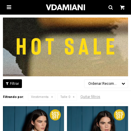

Recomendados
Quitar filtros
Filtrando por:
Vestimenta
Talle 0