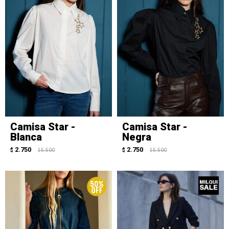
Camisa Star -
Camisa Star -
Blanca
Negra
2.750
2.750
$
5.500
$
5.500
$
$