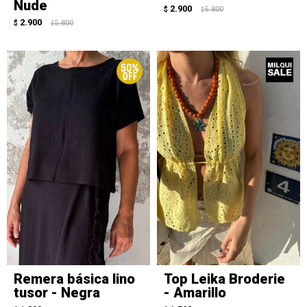
Nude
2.900
$
5.800
$
2.900
$
5.800
$
Remera básica lino
Top Leika Broderie
tusor - Negra
- Amarillo