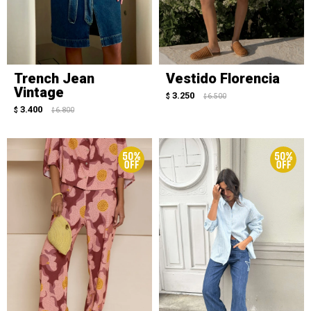
Trench Jean
Vestido Florencia
Vintage
3.250
$
6.500
$
3.400
$
6.800
$