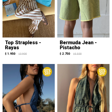
Top Strapless -
Bermuda Jean -
Rayas
Pistacho
1.950
2.750
$
3.900
$
5.500
$
$