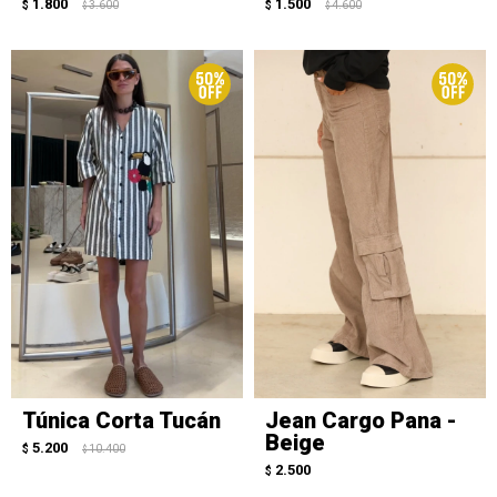
1.800
1.500
$
3.600
$
4.600
$
$
Túnica Corta Tucán
Jean Cargo Pana -
Beige
5.200
$
10.400
$
2.500
$