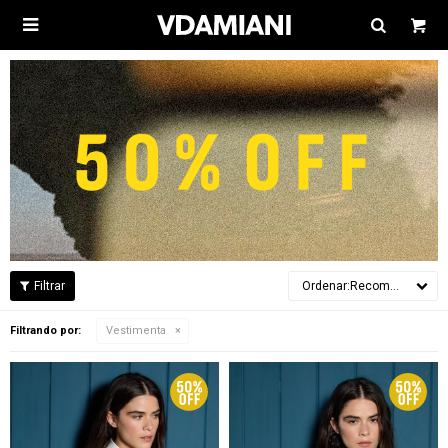

Recomendados
Filtrando por:
Vestimenta