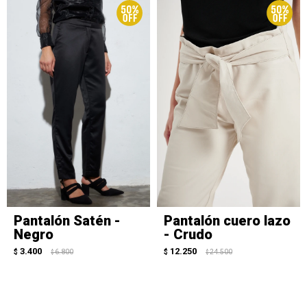
Pantalón Satén -
Pantalón cuero lazo
Negro
- Crudo
3.400
12.250
$
6.800
$
24.500
$
$