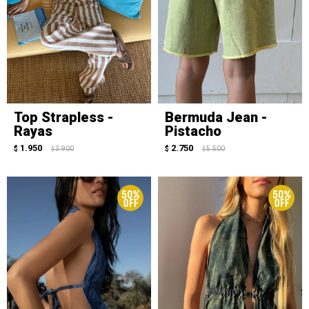
Top Strapless -
Bermuda Jean -
Rayas
Pistacho
1.950
2.750
$
3.900
$
5.500
$
$