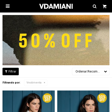

Recomendados
Filtrando por:
Vestimenta