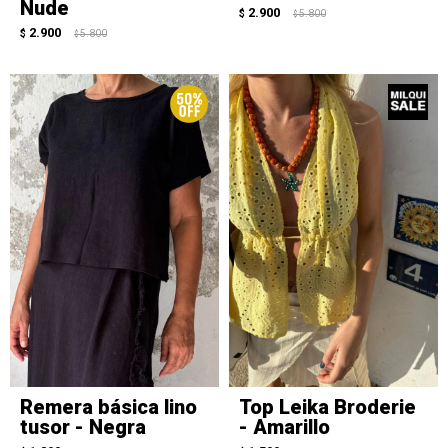
Nude
2.900
$
5.800
$
2.900
$
5.800
$
Remera básica lino
Top Leika Broderie
tusor - Negra
- Amarillo