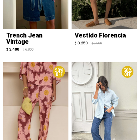
Trench Jean
Vestido Florencia
Vintage
3.250
$
6.500
$
3.400
$
6.800
$