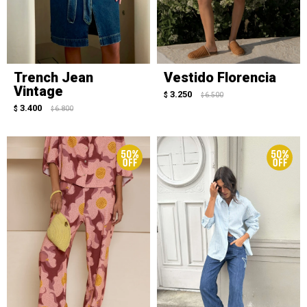
Trench Jean
Vestido Florencia
Vintage
3.250
$
6.500
$
3.400
$
6.800
$