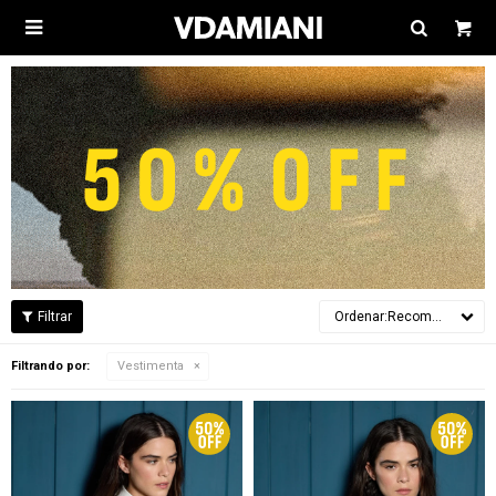

Recomendados
Filtrando por:
Vestimenta