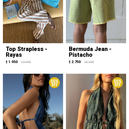
Top Strapless -
Bermuda Jean -
Rayas
Pistacho
1.950
2.750
$
3.900
$
5.500
$
$