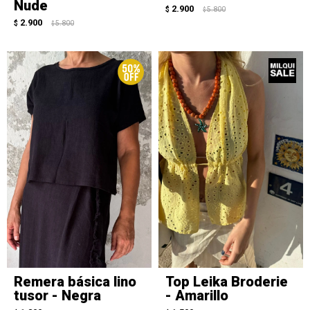
Nude
2.900
$
5.800
$
2.900
$
5.800
$
Remera básica lino
Top Leika Broderie
tusor - Negra
- Amarillo