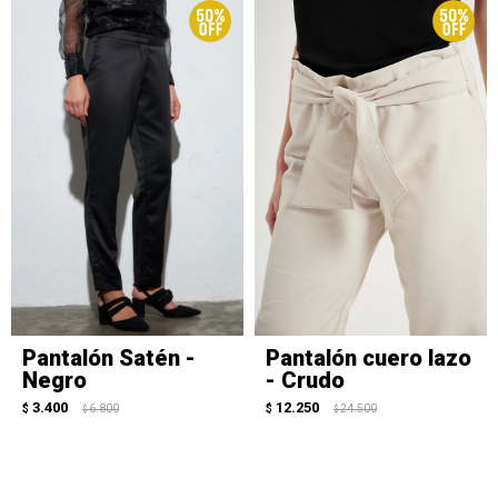
Pantalón Satén -
Pantalón cuero lazo
Negro
- Crudo
3.400
12.250
$
6.800
$
24.500
$
$