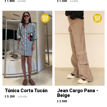
1.800
1.500
$
3.600
$
4.600
$
$
Túnica Corta Tucán
Jean Cargo Pana -
Beige
5.200
$
10.400
$
2.500
$