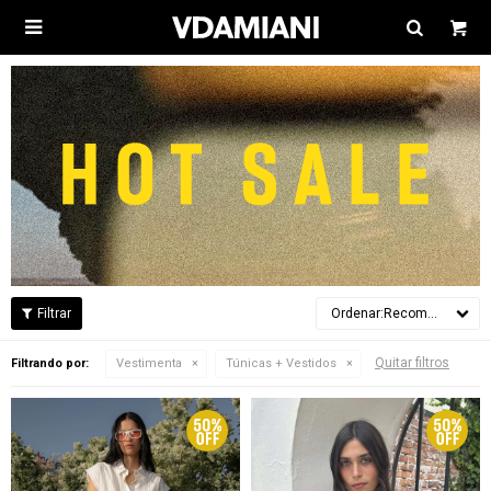

Recomendados
Quitar filtros
Filtrando por:
Vestimenta
Túnicas + Vestidos