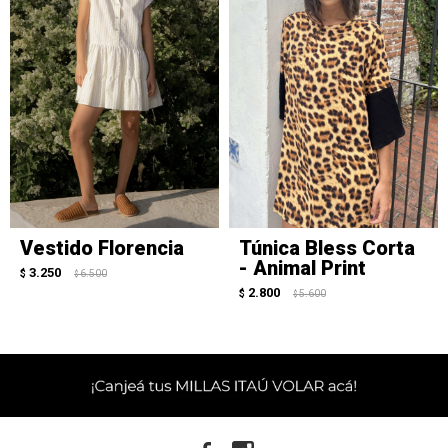
Vestido Florencia
Túnica Bless Corta
- Animal Print
3.250
$
6.500
$
2.800
$
5.600
$