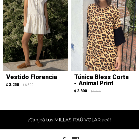
Vestido Florencia
Túnica Bless Corta
- Animal Print
3.250
$
6.500
$
2.800
$
5.600
$