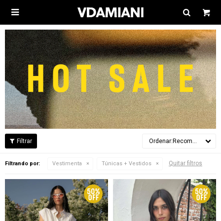

Recomendados
Quitar filtros
Filtrando por:
Vestimenta
Túnicas + Vestidos