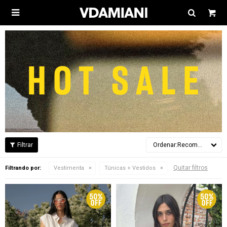

Recomendados
Quitar filtros
Filtrando por:
Vestimenta
Túnicas + Vestidos