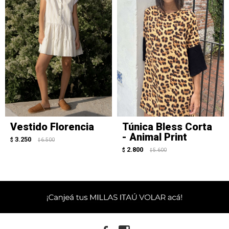
Vestido Florencia
Túnica Bless Corta
- Animal Print
3.250
$
6.500
$
2.800
$
5.600
$