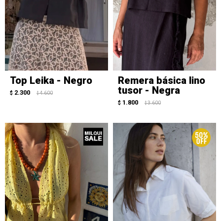
Top Leika - Negro
Remera básica lino
tusor - Negra
2.300
$
4.600
$
1.800
$
3.600
$