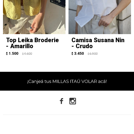
Top Leika Broderie
Camisa Susana Nin
- Amarillo
- Crudo
1.500
3.450
$
4.600
$
6.900
$
$

