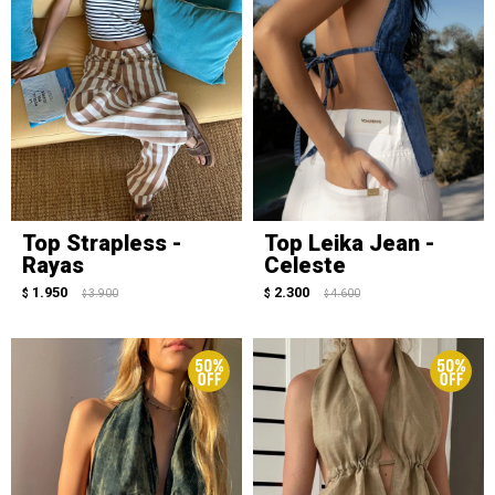
Top Strapless -
Top Leika Jean -
Rayas
Celeste
1.950
2.300
$
3.900
$
4.600
$
$