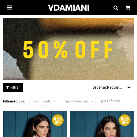

Recomendados
Quitar filtros
Filtrando por:
Vestimenta
Tops + Camisas