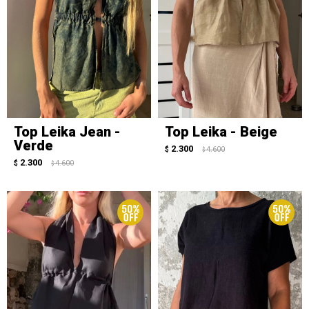
Top Leika Jean -
Top Leika - Beige
Verde
2.300
$
4.600
$
2.300
$
4.600
$