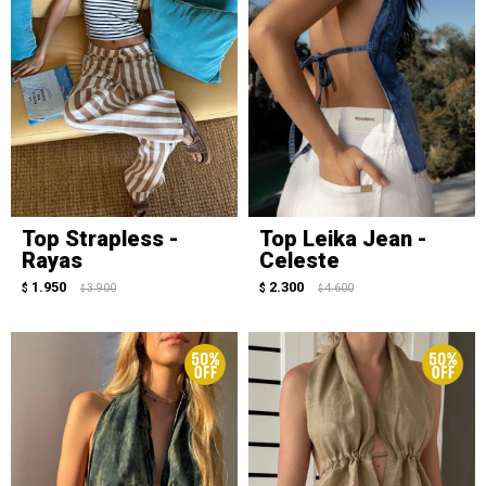
Top Strapless -
Top Leika Jean -
Rayas
Celeste
1.950
2.300
$
3.900
$
4.600
$
$