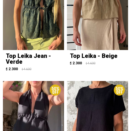
Top Leika Jean -
Top Leika - Beige
Verde
2.300
$
4.600
$
2.300
$
4.600
$