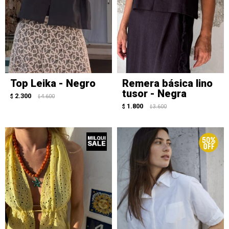
Top Leika - Negro
Remera básica lino
tusor - Negra
2.300
$
4.600
$
1.800
$
3.600
$