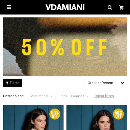

Recomendados
Quitar filtros
Filtrando por:
Vestimenta
Tops + Camisas