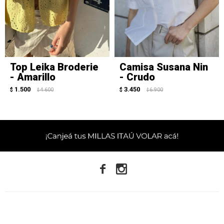
Top Leika Broderie
Camisa Susana Nin
- Amarillo
- Crudo
1.500
3.450
$
4.600
$
6.900
$
$

