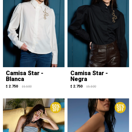
Camisa Star -
Camisa Star -
Blanca
Negra
2.750
2.750
$
5.500
$
5.500
$
$